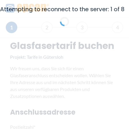
Attempting to reconnect to the server: 1 of 8
1
2
3
4
Glasfasertarif buchen
Projekt:
Tarife in Gütersloh
Wir freuen uns, dass Sie sich für einen
Glasfaseranschluss entscheiden wollen. Wählen Sie
Ihre Adresse aus und im nächsten Schritt können Sie
aus unseren verfügbaren Produkten und
Zusatzoptionen auswählen.
Anschlussadresse
Postleitzahl*