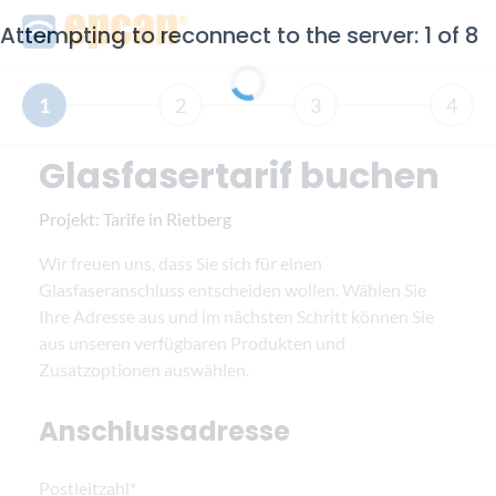
Attempting to reconnect to the server: 1 of 8
1
2
3
4
Glasfasertarif buchen
Projekt:
Tarife in Rietberg
Wir freuen uns, dass Sie sich für einen
Glasfaseranschluss entscheiden wollen. Wählen Sie
Ihre Adresse aus und im nächsten Schritt können Sie
aus unseren verfügbaren Produkten und
Zusatzoptionen auswählen.
Anschlussadresse
Postleitzahl*