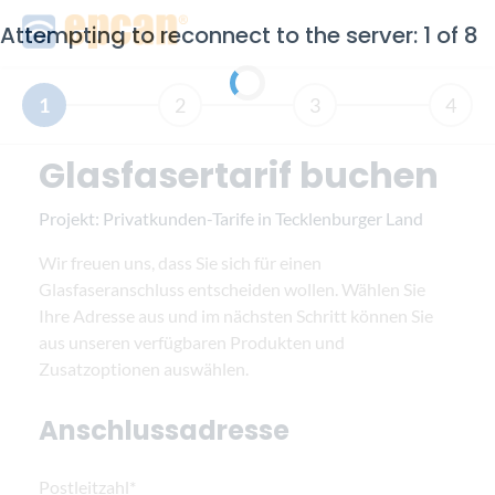
Attempting to reconnect to the server: 1 of 8
1
2
3
4
Glasfasertarif buchen
Projekt:
Privatkunden-Tarife in Tecklenburger Land
Wir freuen uns, dass Sie sich für einen
Glasfaseranschluss entscheiden wollen. Wählen Sie
Ihre Adresse aus und im nächsten Schritt können Sie
aus unseren verfügbaren Produkten und
Zusatzoptionen auswählen.
Anschlussadresse
Postleitzahl*