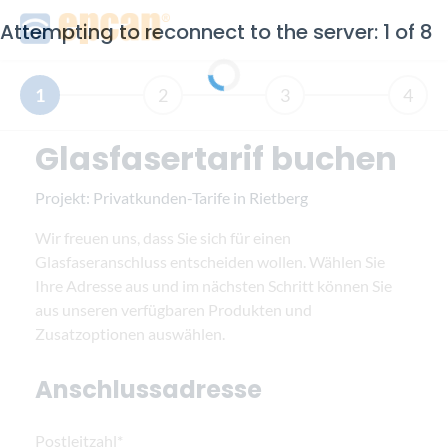
Attempting to reconnect to the server: 1 of 8
1
2
3
4
Glasfasertarif buchen
Projekt:
Privatkunden-Tarife in Rietberg
Wir freuen uns, dass Sie sich für einen
Glasfaseranschluss entscheiden wollen. Wählen Sie
Ihre Adresse aus und im nächsten Schritt können Sie
aus unseren verfügbaren Produkten und
Zusatzoptionen auswählen.
Anschlussadresse
Postleitzahl*