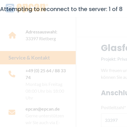
Adressauswahl:
33397
Rietberg
Glasf
Service & Kontakt
Projekt:
Priv
Wir freuen un
+49 (0) 25 64 / 88 33
können Sie a
74
Montag bis Freitag
08:00 Uhr bis 18:00
Anschl
Uhr
Postleitzahl*
epcan@epcan.de
Gerne unterstützen
wir Sie auch via E-