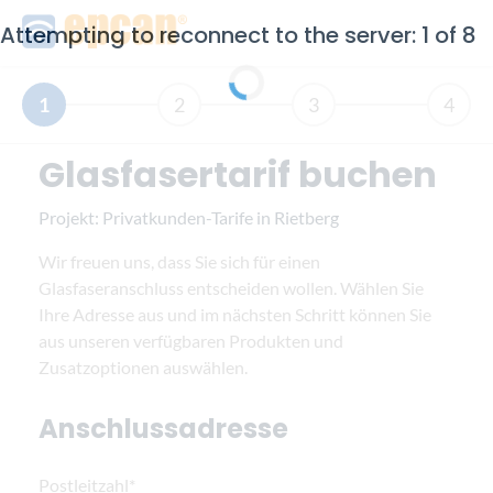
Attempting to reconnect to the server: 1 of 8
1
2
3
4
Glasfasertarif buchen
Projekt:
Privatkunden-Tarife in Rietberg
Wir freuen uns, dass Sie sich für einen
Glasfaseranschluss entscheiden wollen. Wählen Sie
Ihre Adresse aus und im nächsten Schritt können Sie
aus unseren verfügbaren Produkten und
Zusatzoptionen auswählen.
Anschlussadresse
Postleitzahl*